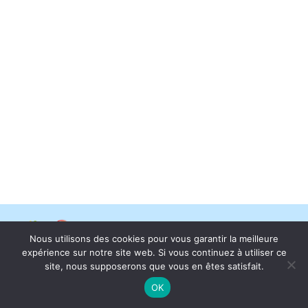
Un événement organisé par le
Centre Socioculturel Dulcie
Nous utilisons des cookies pour vous garantir la meilleure
September de Loon-Plage
en partenariat avec la
Ville de Loon-Plage
expérience sur notre site web. Si vous continuez à utiliser ce
Copyright © Centre Socioculturel de Loon-Plage 2026 |
Mentions légales
|
Politique de
site, nous supposerons que vous en êtes satisfait.
confidentialité
OK